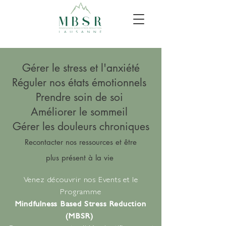
Gérer le stress et l'anxiété
Réguler nos états émotionnels
Prendre soin de soi
Améliorer le sommeil
Gérer les douleurs chroniques
Recontacter nos ressources et être
plus
présent à la vie
Venez
découvrir
nos Events et le
Programme
Mindfulness Based Stress Reduction
(MBSR)