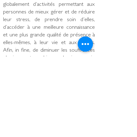
globalement d’activités permettant aux
personnes de mieux gérer et de réduire
leur stress, de prendre soin d’elles,
d’accéder à une meilleure connaissance
et une plus grande qualité de présence à
elles-mêmes, à leur vie et aux autres.
Afin, in fine, de diminuer les souffrances
physiques et psychiques, de vivre sa vie
dans la joie et en conscience et de mieux
vivre ensemble dans le respect et la
préservation de l’humanité, du monde
animal et de la Terre ».
Nous proposons dans un cadre
humaniste et pluridisciplinaire :
- L’organisation de programmes MBSR les
mercredis et jeudis dans notre salle Rue
de Bourg à Lausanne et les mardis soir