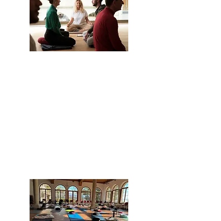
Programme MBSR
8 semaines
Dates >
Informations >