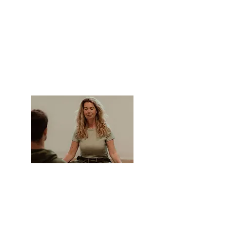
Dates >
Informations >
Cours individuel, couple,
famille
Informations >