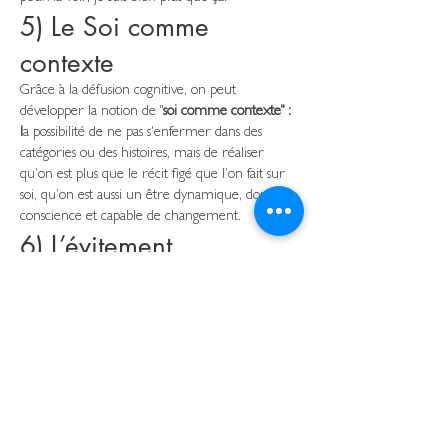
5) Le Soi comme
contexte
Grâce à la défusion cognitive, on peut
développer la notion de "
soi comme contexte" :
l
a possibilité de ne pas s'enfermer dans des
catégories ou des histoires, mais de réaliser
qu’on est plus que le récit figé que l’on fait sur
soi, qu’on est aussi un être dynamique, doué de
conscience et capable de changement.
6) L’évitement
expérientiel
L’ACT nous fait prendre conscience que les
moyens mis en place pour éviter nos sensations,
pensées et émotions qui déclenchent de
l’anxiété nous soulage le plus souvent à court
terme, mais aggravent notre bien-être à moyen
ou long terme.
cela pour diverses raisons, mais principalement