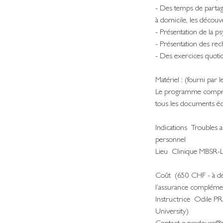
- Des temps de partage
à domicile, les découv
- Présentation de la ps
- Présentation des rech
- Des exercices quoti
Matériel : (fourni par 
Le programme comprend 
tous les documents écr
Indications Troubles 
personnel
Lieu Clinique MBSR-La
Coût (650 CHF - à déf
l’assurance complémen
Instructrice Odile P
University)