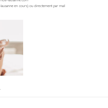
mbsr-lausanne.com
r