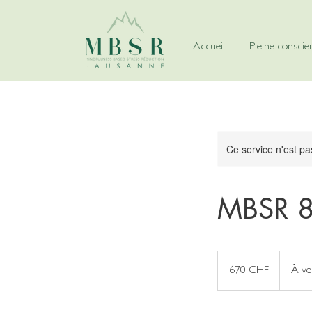
Accueil
Pleine conscie
Ce service n'est pa
MBSR 8 
670
francs
670 CHF
À ve
suisses