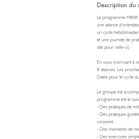
Description du 
Le programme MBSR se
une séance d’orientati
un cycle hebdomadaire
et une journée de prat
site pour celle-ci).
En vous inscrivant à c
8 séances. Les prochai
Dates pour le cycle d
Le groupe est accompag
programme est le suiv
- Des pratiques de méd
- Des pratiques guidée
corporel
- Des moments de ma
- Des exercices simp