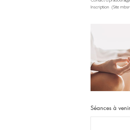
Contact o.pradoura@
Séances à veni