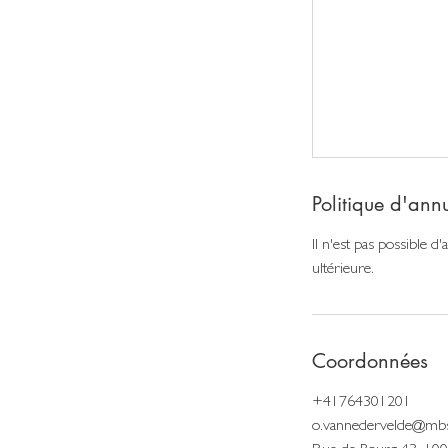
Politique d'ann
Il n'est pas possible
ultérieure.
Coordonnées
+41764301201
o.vannedervelde@mbs