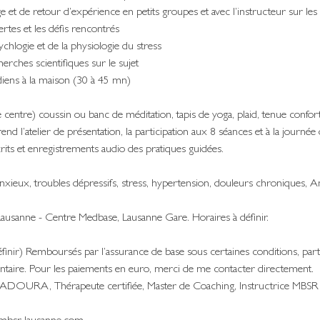
 et de retour d’expérience en petits groupes et avec l’instructeur sur les
ertes et les défis rencontrés
ychlogie et de la physiologie du stress
erches scientifiques sur le sujet
diens à la maison (30 à 45 mn)
le centre) coussin ou banc de méditation, tapis de yoga, plaid, tenue confort
l’atelier de présentation, la participation aux 8 séances et à la journée 
its et enregistrements audio des pratiques guidées.
anxieux, troubles dépressifs, stress, hypertension, douleurs chroniques, 
usanne - Centre Medbase, Lausanne Gare. Horaires à définir.
inir) Remboursés par l’assurance de base sous certaines conditions, part
taire. Pour les paiements en euro, merci de me contacter directement.
RADOURA, Thérapeute certifiée, Master de Coaching, Instructrice MBS