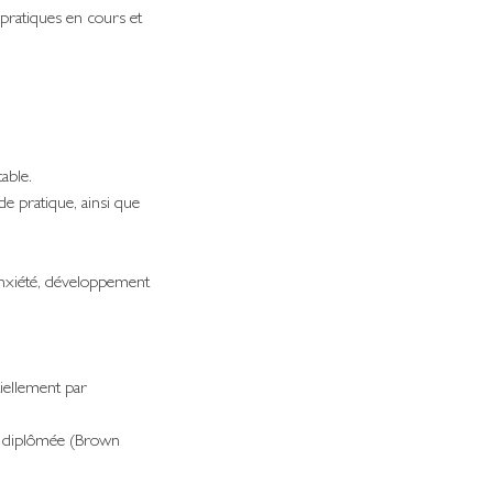
 pratiques en cours et
able.
de pratique, ainsi que
Anxiété, développement
iellement par
R diplômée (Brown