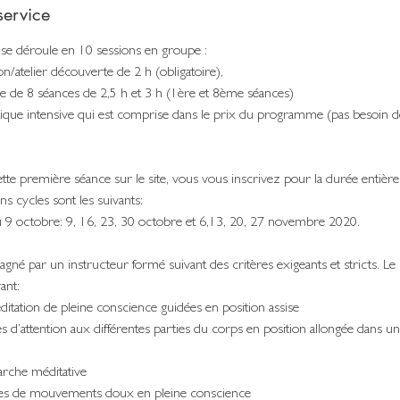
service
 déroule en 10 sessions en groupe :
on/atelier découverte de 2 h (obligatoire),
 de 8 séances de 2,5 h et 3 h (1ère et 8ème séances)
ique intensive qui est comprise dans le prix du programme (pas besoin de
ette première séance sur le site, vous vous inscrivez pour la durée entiè
ns cycles sont les suivants:
u 9 octobre: 9, 16, 23, 30 octobre et 6,13, 20, 27 novembre 2020.
né par un instructeur formé suivant des critères exigeants et stricts. L
ant:
itation de pleine conscience guidées en position assise
s d’attention aux différentes parties du corps en position allongée dans u
rche méditative
les de mouvements doux en pleine conscience